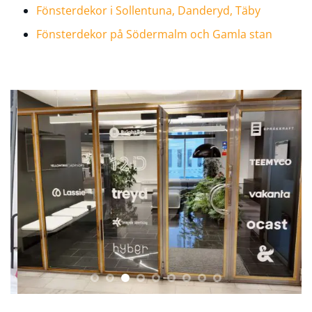
Fönsterdekor i Sollentuna, Danderyd, Täby
Fönsterdekor på Södermalm och Gamla stan