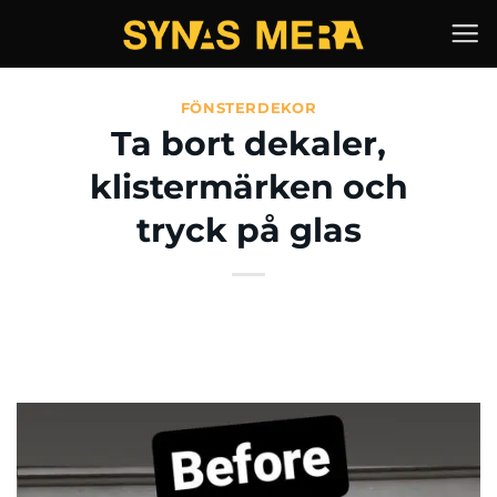
Skip
to
content
FÖNSTERDEKOR
Ta bort dekaler,
klistermärken och
tryck på glas